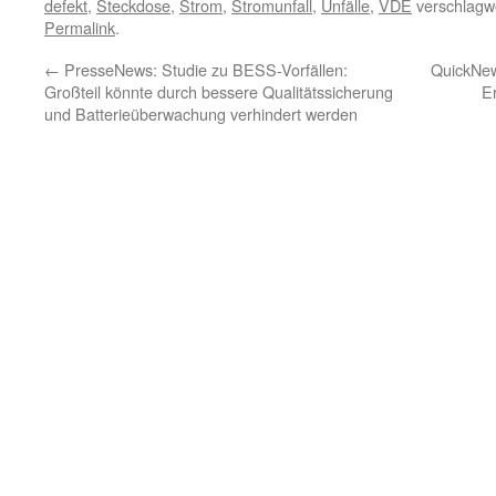
defekt
,
Steckdose
,
Strom
,
Stromunfall
,
Unfälle
,
VDE
verschlagwo
Permalink
.
←
PresseNews: Studie zu BESS-Vorfällen:
QuickNew
Großteil könnte durch bessere Qualitätssicherung
E
und Batterieüberwachung verhindert werden