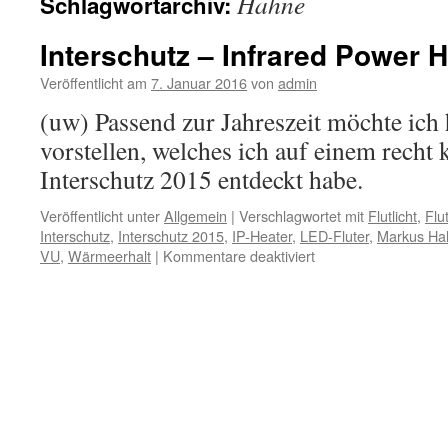
Hahne
Schlagwortarchiv:
Interschutz – Infrared Power H
Veröffentlicht am
7. Januar 2016
von
admin
(uw) Passend zur Jahreszeit möchte ich 
vorstellen, welches ich auf einem recht
Interschutz 2015 entdeckt habe.
Veröffentlicht unter
Allgemein
|
Verschlagwortet mit
Flutlicht
,
Flut
Interschutz
,
Interschutz 2015
,
IP-Heater
,
LED-Fluter
,
Markus Ha
für
VU
,
Wärmeerhalt
|
Kommentare deaktiviert
Interschutz
–
Infrared
Power
Heater