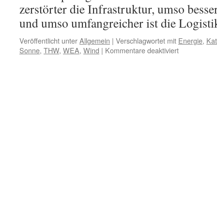
zerstörter die Infrastruktur, umso bess
und umso umfangreicher ist die Logisti
Veröffentlicht unter
Allgemein
|
Verschlagwortet mit
Energie
,
Ka
für
Sonne
,
THW
,
WEA
,
Wind
|
Kommentare deaktiviert
Unabhängig
sein