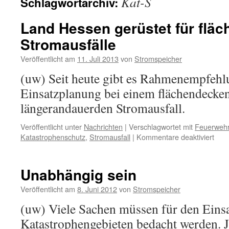
Kat-S
Schlagwortarchiv:
Land Hessen gerüstet für flä
Stromausfälle
Veröffentlicht am
11. Juli 2013
von
Stromspeicher
(uw) Seit heute gibt es Rahmenempfehl
Einsatzplanung bei einem flächendecke
längerandauerden Stromausfall.
Veröffentlicht unter
Nachrichten
|
Verschlagwortet mit
Feuerweh
für
Katastrophenschutz
,
Stromausfall
|
Kommentare deaktiviert
Lan
Hes
gerü
Unabhängig sein
für
fläc
Veröffentlicht am
8. Juni 2012
von
Stromspeicher
Stro
(uw) Viele Sachen müssen für den Einsa
Katastrophengebieten bedacht werden. Je