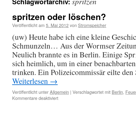
spritzen
Schlagwortarchiv:
spritzen oder löschen?
Veröffentlicht am
5. Mai 2012
von
Stromspeicher
(uw) Heute habe ich eine kleine Geschi
Schmunzeln… Aus der Wormser Zeitung
Neulich brannte es in Berlin. Einige Spr
sich heimlich, um in einer benachbarte
trinken. Ein Polizeicommissär eilte de
Weiterlesen
→
Veröffentlicht unter
Allgemein
|
Verschlagwortet mit
Berlin
,
Feue
für
Kommentare deaktiviert
spritzen
oder
löschen?